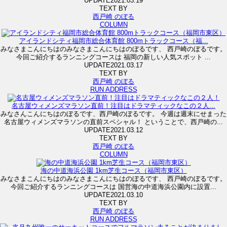
UPDATE
2021.03.19
TEXT BY
西戸崎 のぼる
COLUMN
アイランドシティ福岡市総合体育館 800mトラックコース（福...
みなさまこんにちはのみなさまこんにちはのぼるです、 西戸崎のぼるです。
今回ご紹介するランニングコースは 福岡の新しい人気スポット ...
UPDATE
2021.03.17
TEXT BY
西戸崎 のぼる
RUN ADDRESS
名古屋ウィメンズマラソン直前！注目はドラマティックなこの２人...
みなさんこんにちはのぼるです、西戸崎のぼるです。 今週は週末にせまった
名古屋ウィメンズマラソンの直前スペシャル！ ということで、西戸崎の...
UPDATE
2021.03.12
TEXT BY
西戸崎 のぼる
COLUMN
海の中道海浜公園 1km芝生コース（福岡市東区）
みなさまこんにちはのみなさまこんにちはのぼるです、 西戸崎のぼるです。
今回ご紹介するランニングコースは 国営海の中道海浜公園内に設置...
UPDATE
2021.03.10
TEXT BY
西戸崎 のぼる
RUN ADDRESS