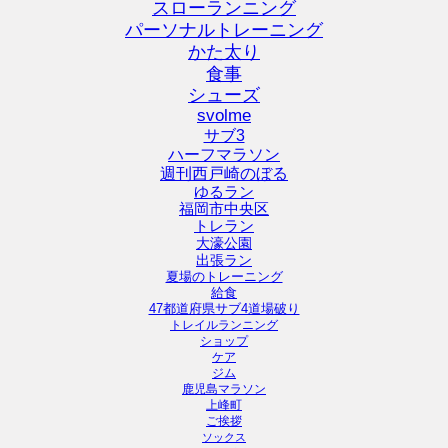
スローランニング
パーソナルトレーニング
かた太り
食事
シューズ
svolme
サブ3
ハーフマラソン
週刊西戸崎のぼる
ゆるラン
福岡市中央区
トレラン
大濠公園
出張ラン
夏場のトレーニング
給食
47都道府県サブ4道場破り
トレイルランニング
ショップ
ケア
ジム
鹿児島マラソン
上峰町
ご挨拶
ソックス