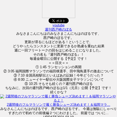
youtube
週刊西戸崎のぼる
みなさまこんにちはのみなさまこんにちはのぼるです、
西戸崎のぼるです。
更新が滞るにもほどがある！ということで、
どうやったらコンスタントに更新できるか熟慮を重ねた結果
週に一回フリートークの回をはじめることになりました。
その名も『週刊西戸崎のぼる』！
毎週金曜日に公開する【予定】です！
＝＝目次＝＝
① 1:45 ランセッションの再開
② 3:05 福岡国際マラソンでの福田穣選手、田中飛鳥選手の激走について
③ 7:10 全国高校駅伝といえばあの記録！今年どうだった？
④ 8:00 ニューイヤー駅伝や大阪国際女子マラソンについて
⑤ 10:25 そもそも続くの？週刊西戸崎のぼる
ちなみに、次回の週刊西戸崎のぼるは1/1（元旦）公開【予定】です！
続くかな？
2週間後のフルマラソンで履く勝負シューズ決めます！＆福岡マラ...
みなさんこんにちはのぼるです、西戸崎のぼるです。 今週は無駄にしゃべり
すぎたので初めての前後編２つにわけました。 前篇では ついに...