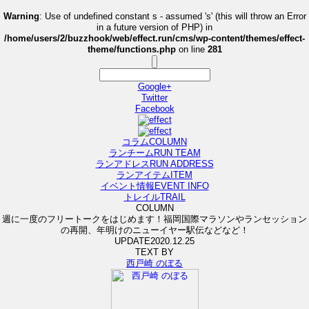
Warning
: Use of undefined constant s - assumed 's' (this will throw an Error
in a future version of PHP) in
/home/users/2/buzzhook/web/effect.run/cms/wp-content/themes/effect-
theme/functions.php
on line
281
Google+
Twitter
Facebook
コラム
COLUMN
ランチーム
RUN TEAM
ランアドレス
RUN ADDRESS
ランアイテム
ITEM
イベント情報
EVENT INFO
トレイル
TRAIL
COLUMN
週に一度のフリートークをはじめます！福岡国際マラソンやランセッション
の再開、年明けのニューイヤー駅伝などなど！
UPDATE
2020.12.25
TEXT BY
西戸崎 のぼる