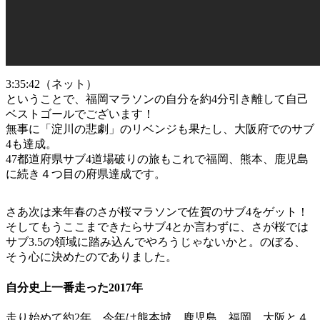
3:35:42（ネット）
ということで、福岡マラソンの自分を約4分引き離して自己
ベストゴールでございます！
無事に「淀川の悲劇」のリベンジも果たし、大阪府でのサブ
4も達成。
47都道府県サブ4道場破りの旅もこれで福岡、熊本、鹿児島
に続き４つ目の府県達成です。
さあ次は来年春のさが桜マラソンで佐賀のサブ4をゲット！
そしてもうここまできたらサブ4とか言わずに、さが桜では
サブ3.5の領域に踏み込んでやろうじゃないかと。のぼる、
そう心に決めたのでありました。
自分史上一番走った2017年
走り始めて約2年。今年は熊本城、鹿児島、福岡、大阪と４