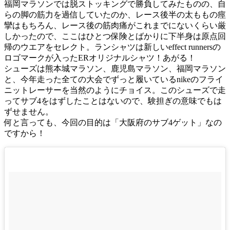
福岡マラソンでは脱ストッキングで勝負してみたものの、自
らの脚の筋力を過信していたのか、レース後半の太ももの痙
攣はもちろん、レース後の筋肉痛がこれまでにないくらい厳
しかったので、ここはひとつ保険とばかりに下半身は原点回
帰のウエアをセレクト。ランシャツは新しいeffect runnersの
ロゴマークが入ったERオリジナルシャツ！あがる！
シューズは熊本城マラソン、鹿児島マラソン、福岡マラソン
と、今年走った全ての大会でずっと履いているnikeのフライ
ニットレーサーを当然のようにチョイス。このシューズで走
ってサブ4をはずしたことはないので、験担ぎの意味でもは
ずせません。
何と言っても、今回の目的は「大阪府のサブ4ゲット」なの
ですから！