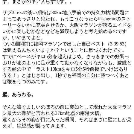
ず。まさかのギア入らずです。。
サブ3.5への淡い期待は30km地点手前での持久力枯渇問題に
よってあっさりと絶たれ、もうこうなったらinstagramのスト
ーリーをいかに充実させるか、大阪マラソンが誇るエイドを
いかに楽しむかなどなどを満喫しようと考え始めるのです
が、いやまてよと、
つい2週間前に福岡マラソンで出した自己ベスト（3:39:53）
は狙えるんちゃいますか？ということに気づくわけです。
すでにペースがキロ5分を超えはじめ、さっきまでの好調っ
ぷりが嘘のように足が重くて動かなくなりながらも、朦朧と
する頭の中で「ラスト10kmをキロ5分5秒前後でいけばあり
うる！」とはじき出し、1秒でも福岡の自分に勝つべくあと
は鞭をうつのみです。
壁、あらわる。
そんな涙ぐましいのぼるの前に突如として現れた大阪マラソ
ン最大の難所と言われる37km地点の南港大橋。
遠くからその姿が目に入った瞬間、それはまさに壁にしか見
えず、絶望感が襲ってきます。