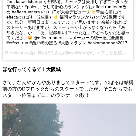
#adidaswildcharge が初登場。キャップは愛用しすぎてヘタリが
半端ない #poler 。そして肝心のランシャツはeffect run team改
め #effectrunners のロゴTが大会デビュー
背面右肩には
effectのロゴも（2枚目）
福岡マラソンからわずか2週間です
が、気分一新明日は楽しんでこようと思います！ 余裕があれば
ストーリーあげますが、ストーリーが上がらなくなったら「あ、
尽きたな」か、「あ、記録狙いにいったな」のどっちかだと思っ
てください
@effectrunners ． #メーカーの統一感完全無視
#effect_run #西戸崎のぼる #大阪マラソン #oskamarathon2017
R.Hada aka 西戸崎のぼる
さん(@akalibero)がシェアした投稿 –
11月
ほな行ってくるで！大阪城
さて、なんやかんやありましてスタートです。のぼるは結構
前の方のDブロックからのスタートでしたが、そこからでも
スタート位置までにこのランナーの数！