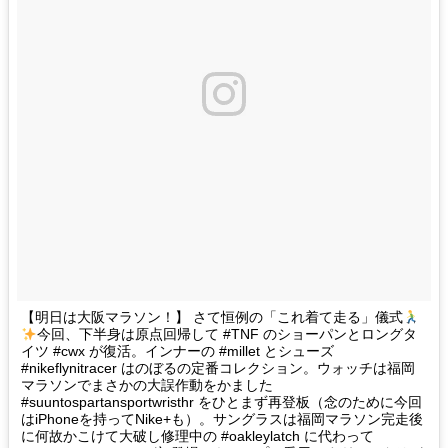
【明日は大阪マラソン！】 さて恒例の「これ着て走る」儀式
今回、下半身は原点回帰して #TNF のショーパンとロングタ
イツ #cwx が復活。インナーの #millet とシューズ
#nikeflynitracer はのぼるの定番コレクション。ウォッチは福岡
マラソンでまさかの大誤作動をかました
#suuntospartansportwristhr をひとまず再登板（念のために今回
はiPhoneを持ってNike+も）。サングラスは福岡マラソン完走後
に何故かこけて大破し修理中の #oakleylatch に代わって