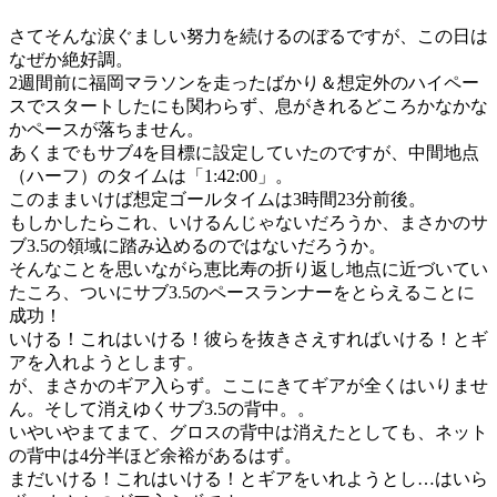
さてそんな涙ぐましい努力を続けるのぼるですが、この日は
なぜか絶好調。
2週間前に福岡マラソンを走ったばかり＆想定外のハイペー
スでスタートしたにも関わらず、息がきれるどころかなかな
かペースが落ちません。
あくまでもサブ4を目標に設定していたのですが、中間地点
（ハーフ）のタイムは「1:42:00」。
このままいけば想定ゴールタイムは3時間23分前後。
もしかしたらこれ、いけるんじゃないだろうか、まさかのサ
ブ3.5の領域に踏み込めるのではないだろうか。
そんなことを思いながら恵比寿の折り返し地点に近づいてい
たころ、ついにサブ3.5のペースランナーをとらえることに
成功！
いける！これはいける！彼らを抜きさえすればいける！とギ
アを入れようとします。
が、まさかのギア入らず。ここにきてギアが全くはいりませ
ん。そして消えゆくサブ3.5の背中。。
いやいやまてまて、グロスの背中は消えたとしても、ネット
の背中は4分半ほど余裕があるはず。
まだいける！これはいける！とギアをいれようとし…はいら