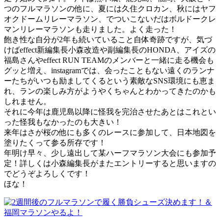
つのフルマラソンの他に、夏には久住クロカン、秋にはヤフ
オクドームリレーマラソン、でついこないだはボルドークレ
マンリレーマラソンも走りました。よく走った！
飽き性な自分が2年も続いていること自体奇跡ですが、気づ
けばeffect新編集長小森改造や副編集長のHONDA、アイズの
福島さんやeffect RUN TEAMのメンバーと一緒に走る機会も
グッと増え、instagramでは、会ったこともない遠くのランナ
ーたちがいつも励ましてくるという素敵なSNS環境にも恵ま
れ、ランの楽しみ方がようやくちゃんとわかってきたのかも
しれません。
それに今年は鹿児島以降に怪我を完治させたあとはこれとい
った怪我もなかったのも大きい！
来年はさが桜の他にも多くのレースに参加して、日本地図を
塗りたくって参る所存です！
年明け早々、少し遠出して某ハーフマラソン大会にも参加予
定！詳しくは小森編集長がまたエントリーすると思いますの
でどうぞよろしくです！
ほな！