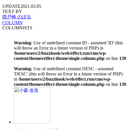
UPDATE
2021.03.05
TEXT BY
西戸崎 のぼる
COLUMN
COLUMNISTS
Warning
: Use of undefined constant ID - assumed 'ID' (this
will throw an Error in a future version of PHP) in
/home/users/2/buzzhook/web/effect.run/cms/wp-
content/themes/effect-theme/single-column.php
on line
139
Warning
: Use of undefined constant DESC - assumed
'DESC' (this will throw an Error in a future version of PHP)
in
/home/users/2/buzzhook/web/effect.run/cms/wp-
content/themes/effect-theme/single-column.php
on line
139