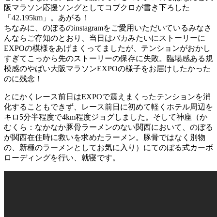
阪マラソン応援ソングとしてコブクロが書き下ろした
「42.195km」。あがる！
ちなみに、のぼるのinstagramをご愛用いただいているみなさ
んならご存知のとおり、当日はバカみたいにストーリーに
EXPOの模様をあげまくってましたが、テンションがおかし
すぎてこっから先のストーリーの保存に失敗。臨場感ある規
模感のやばい大阪マラソンEXPOの様子をお届けしたかった
のに残念！
とにかくレース前日はEXPOで震えまくったテンションを消
化することもできず、レース前日に初めて軽くホテル周辺を
キロ5分半程度で4km程度ジョグしました。そして神座（か
むくら：なかなか豚骨ラーメンのない関西において、のぼる
が関西在住時に救いを求めたラーメン。豚骨ではなく別物
の、新種のラーメンとしてお気に入り）にてのぼる式カーボ
ローディングを行い、就寝です。