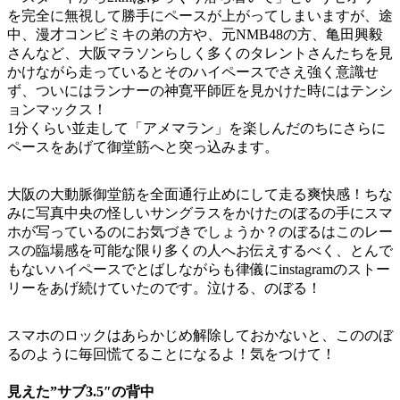
を完全に無視して勝手にペースが上がってしまいますが、途
中、漫才コンビミキの弟の方や、元NMB48の方、亀田興毅
さんなど、大阪マラソンらしく多くのタレントさんたちを見
かけながら走っているとそのハイペースでさえ強く意識せ
ず、ついにはランナーの神寛平師匠を見かけた時にはテンシ
ョンマックス！
1分くらい並走して「アメマラン」を楽しんだのちにさらに
ペースをあげて御堂筋へと突っ込みます。
大阪の大動脈御堂筋を全面通行止めにして走る爽快感！ちな
みに写真中央の怪しいサングラスをかけたのぼるの手にスマ
ホが写っているのにお気づきでしょうか？のぼるはこのレー
スの臨場感を可能な限り多くの人へお伝えするべく、とんで
もないハイペースでとばしながらも律儀にinstagramのストー
リーをあげ続けていたのです。泣ける、のぼる！
スマホのロックはあらかじめ解除しておかないと、こののぼ
るのように毎回慌てることになるよ！気をつけて！
見えた”サブ3.5″の背中