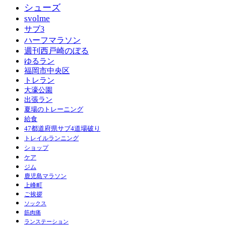
シューズ
svolme
サブ3
ハーフマラソン
週刊西戸崎のぼる
ゆるラン
福岡市中央区
トレラン
大濠公園
出張ラン
夏場のトレーニング
給食
47都道府県サブ4道場破り
トレイルランニング
ショップ
ケア
ジム
鹿児島マラソン
上峰町
ご挨拶
ソックス
筋肉痛
ランステーション