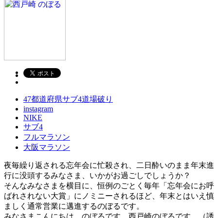
47都道府県サブ4道場破り
instagram
NIKE
サブ4
フルマラソン
大阪マラソン
夜毎繰り返される忘年会に忙殺され、二日酔いのまま年末進
行に没頭するみなさま、いかがお過ごしでしょうか？
そんなみなさまを横目に、恒例のごとく毎年「忘年会にお呼
ばれされない大賞」にノミニーされるほど、年末とはいえ慎
ましく通常営業に邁進するのぼるです。
みなさまこんにちは、のぼるです。西戸崎のぼるです。（誘