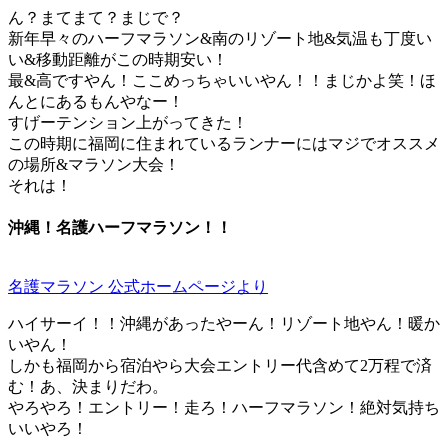
ん？まてまて？まじで？
新年早々のハーフマラソン&南のリゾート地&気温も丁度い
い&移動距離がこの時期安い！
最&高ですやん！ここめっちゃいいやん！！まじかよ笑！ほ
んとにあるもんやなー！
すげーテンション上がってきた！
この時期に福岡に住まれているランナーにはマジでオススメ
の場所&マラソン大会！
それは！
沖縄！名護ハーフマラソン！！
名護マラソン 公式ホームページより
ハイサーイ！！沖縄があったやーん！リゾート地やん！暖か
いやん！
しかも福岡から宿泊やら大会エントリー代含めて2万程で済
む！あ、決まりだわ。
やろやろ！エントリー！走ろ！ハーフマラソン！絶対気持ち
いいやろ！