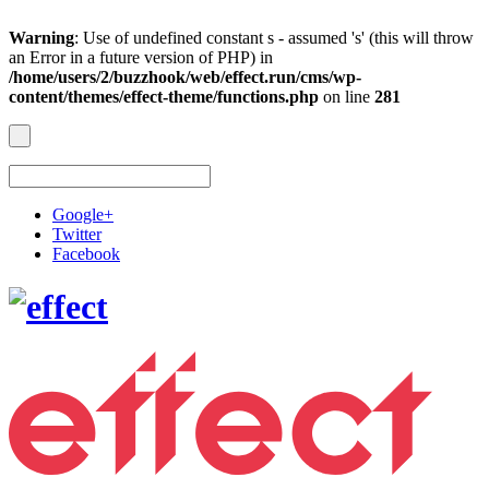
Warning
: Use of undefined constant s - assumed 's' (this will throw
an Error in a future version of PHP) in
/home/users/2/buzzhook/web/effect.run/cms/wp-
content/themes/effect-theme/functions.php
on line
281
Google+
Twitter
Facebook