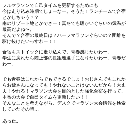
フルマラソンで自己タイムを更新するためにも
今は走り込み時期でしょーなー。そうだ！ランチームで合宿
とかしちゃう？？
南のリゾート地とかでさー！真冬でも暖かいぐらいの気温が
最高だよね〜。
そんで？合宿の最終日は？ハーフマラソンぐらいの？距離を
駆け抜けたいっすわー！！
合宿もストイックに走り込んで、青春感じたいわー。
学生に戻れたら陸上部の長距離選手になりたいわー。青春だ
わー。
でも青春はこれからでもできるでしょ！おじさんでもこれか
らお爺さんになっても！やれないことはないんだから！大丈
夫！やれる！マラソン大会を目的とした強化合宿を行って、
本番の大会で自己タイムを更新したい！！
そんなことを考えながら、デスクでマラソン大会情報を検索
していたその時…
あった。