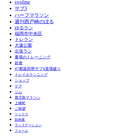
svolme
サブ3
ハーフマラソン
週刊西戸崎のぼる
ゆるラン
福岡市中央区
トレラン
大濠公園
出張ラン
夏場のトレーニング
給食
47都道府県サブ4道場破り
トレイルランニング
ショップ
ケア
ジム
鹿児島マラソン
上峰町
ご挨拶
ソックス
筋肉痛
ランステーション
フォーム