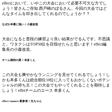
effectにおいて、いやこの大会において必要不可欠な方でし
ょう！皆さんご存知 西戸崎のぼるさん。今回の大会ではど
んなタイムを叩き出してくれるのでしょうか？？
なぜか本番に強い // 小森改造
大会になると普段の練習より良い結果がでるんです。不思議
と。ワタクシはTOP50位を目指せたらと思います！effect編
集長の小森改造。
チーム期待の星 // 本多くん
この大会も爽やかなランニングを見せてくれるでしょう！し
かも本多くんは総合順位10位に入ってもおかしくないポテン
シャルの持ち主！この大会でもやってくれることを期待しま
しょう！effetチームのエース 本多くん
effect runners 新参者 // 丸ちゃん