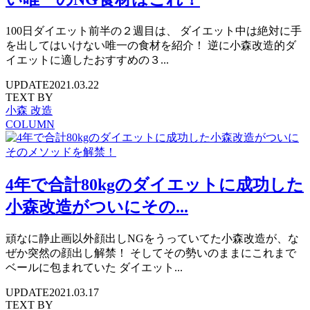
100日ダイエット前半の２週目は、 ダイエット中は絶対に手
を出してはいけない唯一の食材を紹介！ 逆に小森改造的ダ
イエットに適したおすすめの３...
UPDATE
2021.03.22
TEXT BY
小森 改造
COLUMN
4年で合計80kgのダイエットに成功した
小森改造がついにその...
頑なに静止画以外顔出しNGをうっていてた小森改造が、な
ぜか突然の顔出し解禁！ そしてその勢いのままにこれまで
ベールに包まれていた ダイエット...
UPDATE
2021.03.17
TEXT BY