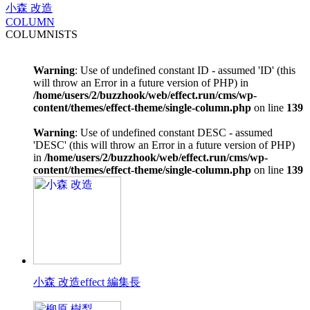
小森 改造
COLUMN
COLUMNISTS
Warning
: Use of undefined constant ID - assumed 'ID' (this
will throw an Error in a future version of PHP) in
/home/users/2/buzzhook/web/effect.run/cms/wp-
content/themes/effect-theme/single-column.php
on line
139
Warning
: Use of undefined constant DESC - assumed
'DESC' (this will throw an Error in a future version of PHP)
in
/home/users/2/buzzhook/web/effect.run/cms/wp-
content/themes/effect-theme/single-column.php
on line
139
小森 改造
effect 編集長