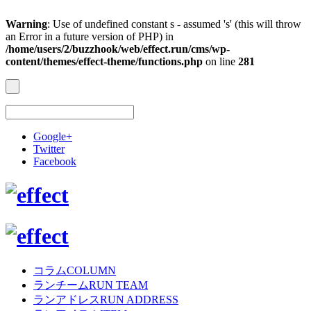
Warning
: Use of undefined constant s - assumed 's' (this will throw
an Error in a future version of PHP) in
/home/users/2/buzzhook/web/effect.run/cms/wp-
content/themes/effect-theme/functions.php
on line
281
Google+
Twitter
Facebook
コラム
COLUMN
ランチーム
RUN TEAM
ランアドレス
RUN ADDRESS