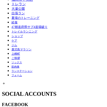
トレラン
大濠公園
出張ラン
夏場のトレーニング
給食
47都道府県サブ4道場破り
トレイルランニング
ショップ
ケア
ジム
鹿児島マラソン
上峰町
ご挨拶
ソックス
筋肉痛
ランステーション
フォーム
＋
SOCIAL ACCOUNTS
FACEBOOK