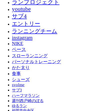
ランプロジェクト
youtube
サブ4
エントリー
ランニングチーム
instagram
NIKE
ペース
スローランニング
パーソナルトレーニング
かた太り
食事
シューズ
svolme
サブ3
ハーフマラソン
週刊西戸崎のぼる
ゆるラン
福岡市中央区