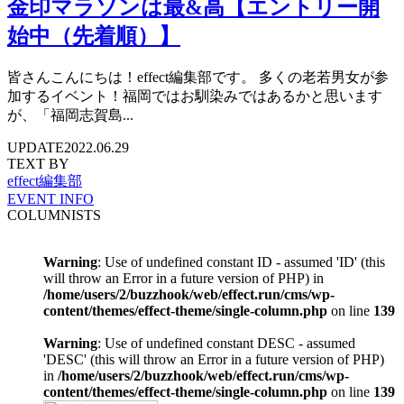
金印マラソンは最&高【エントリー開
始中（先着順）】
皆さんこんにちは！effect編集部です。 多くの老若男女が参
加するイベント！福岡ではお馴染みではあるかと思います
が、「福岡志賀島...
UPDATE
2022.06.29
TEXT BY
effect編集部
EVENT INFO
COLUMNISTS
Warning
: Use of undefined constant ID - assumed 'ID' (this
will throw an Error in a future version of PHP) in
/home/users/2/buzzhook/web/effect.run/cms/wp-
content/themes/effect-theme/single-column.php
on line
139
Warning
: Use of undefined constant DESC - assumed
'DESC' (this will throw an Error in a future version of PHP)
in
/home/users/2/buzzhook/web/effect.run/cms/wp-
content/themes/effect-theme/single-column.php
on line
139