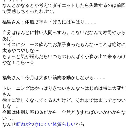
なんとかなるとか考えてダイエットしたら失敗するのは前回
で実感しちゃったわけで。
福島さん
：体脂肪率を下げるにはやはり……..
自分はほんとに甘い人間っすわ。こないだなんて寿司やから
あげ、
アイスにジュース飲んでお菓子食ったもんな〜これは絶対に
太るやつやしな〜
ちょっと気が緩んだらいつものわんぱく小森が出て来るわけ
やな！こら〜☆
福島さん
：今月は大きい筋肉を動かしながら……..
トレーニングはやっぱりきついもんな〜はじめは特に大変だ
もん
徐々に楽しくなってくるんだけど、それまではまじできつい
しなー。
今回は体脂肪率13％だから、全然どうすればいいかわからな
いし、
なんせ
筋肉がつきにくい体質らしい
から