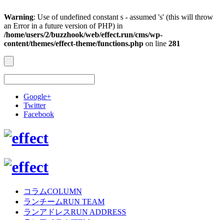
Warning
: Use of undefined constant s - assumed 's' (this will throw
an Error in a future version of PHP) in
/home/users/2/buzzhook/web/effect.run/cms/wp-
content/themes/effect-theme/functions.php
on line
281
Google+
Twitter
Facebook
コラム
COLUMN
ランチーム
RUN TEAM
ランアドレス
RUN ADDRESS