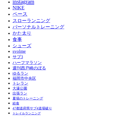
instagram
NIKE
ペース
スローランニング
パーソナルトレーニング
かた太り
食事
シューズ
svolme
サブ3
ハーフマラソン
週刊西戸崎のぼる
ゆるラン
福岡市中央区
トレラン
大濠公園
出張ラン
夏場のトレーニング
給食
47都道府県サブ4道場破り
トレイルランニング