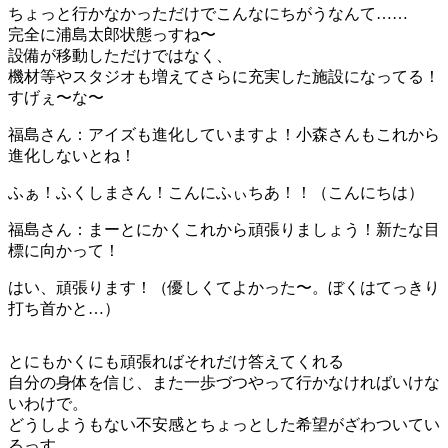
ちょっと行かなかっただけでこんなにちがうなんて……
完全に浦島太郎状態っすね〜
設備が移動しただけではなく、
機材等やスタジオも増えてさらに充実した施設になってる！
すげぇ〜な〜
福島さん
：アイズも進化していますよ！小森さんもこれから
進化しないとね！
ふぁ！ふくしまさん！こんにふぃちあ！！（こんにちは）
福島さん
：まーとにかくこれから頑張りましょう！新たな目
標に向かって！
はい、頑張ります！（優しくてよかった〜。ぼくはてっきり
打ち首かと…）
とにもかくにも頑張ればそれだけ答えてくれる
自分の身体を信じ、また一歩づつやって行かなければいけな
いわけで。
どうしようもない不安感とちょっとした希望がざわついてい
るっす。。