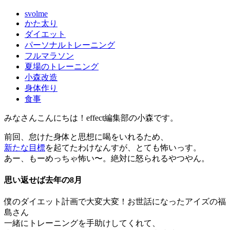
svolme
かた太り
ダイエット
パーソナルトレーニング
フルマラソン
夏場のトレーニング
小森改造
身体作り
食事
みなさんこんにちは！effect編集部の小森です。
前回、怠けた身体と思想に喝をいれるため、
新たな目標
を起てたわけなんすが、とても怖いっす。
あー、もーめっちゃ怖い〜。絶対に怒られるやつやん。
思い返せば去年の8月
僕のダイエット計画で大変大変！お世話になった
アイズの福
島さん
一緒にトレーニングを手助けしてくれて、