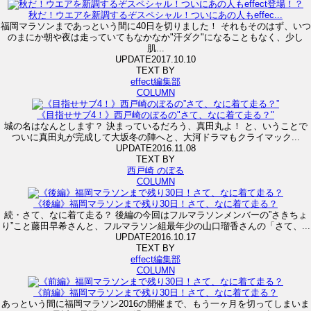
秋だ！ウエアを新調するぞスペシャル！ついにあの人もeffec...
福岡マラソンまであっという間に40日を切りました！ それもそのはず、いつ
のまにか朝や夜は走っていてもなかなか"汗ダク"になることもなく、少し
肌...
UPDATE
2017.10.10
TEXT BY
effect編集部
COLUMN
《目指せサブ4！》西戸崎のぼるの"さて、なに着て走る？"
城の名はなんとします？ 決まっているだろう、真田丸よ！ と、いうことで
ついに真田丸が完成して大坂冬の陣へと、大河ドラマもクライマック...
UPDATE
2016.11.08
TEXT BY
西戸崎 のぼる
COLUMN
《後編》福岡マラソンまで残り30日！さて、なに着て走る？
続・さて、なに着て走る？ 後編の今回はフルマラソンメンバーの”さきちょ
り”こと藤田早希さんと、フルマラソン組最年少の山口瑠香さんの「さて、...
UPDATE
2016.10.17
TEXT BY
effect編集部
COLUMN
《前編》福岡マラソンまで残り30日！さて、なに着て走る？
あっという間に福岡マラソン2016の開催まで、もう一ヶ月を切ってしまいま