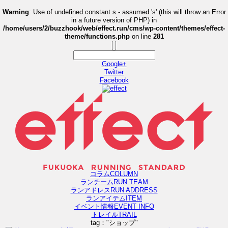
Warning
: Use of undefined constant s - assumed 's' (this will throw an Error
in a future version of PHP) in
/home/users/2/buzzhook/web/effect.run/cms/wp-content/themes/effect-
theme/functions.php
on line
281
Google+
Twitter
Facebook
コラム
COLUMN
ランチーム
RUN TEAM
ランアドレス
RUN ADDRESS
ランアイテム
ITEM
イベント情報
EVENT INFO
トレイル
TRAIL
tag："ショップ"